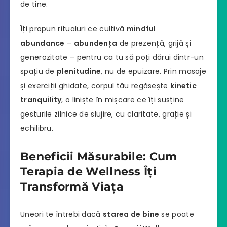
de tine.
Îți propun ritualuri ce cultivă
mindful
abundance
–
abundența
de prezență, grijă și
generozitate – pentru ca tu să poți dărui dintr-un
spațiu de
plenitudine
, nu de epuizare. Prin masaje
și exerciții ghidate, corpul tău regăsește
kinetic
tranquility
, o liniște în mișcare ce îți susține
gesturile zilnice de slujire, cu claritate, grație și
echilibru.
Beneficii Măsurabile: Cum
Terapia de Wellness Îți
Transformă Viața
Uneori te întrebi dacă
starea de bine
se poate