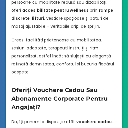
persoane cu mobilitate redusă sau dizabilități,
oferi
accesibilitate pentru wellness
prin
rampe
discrete
,
lifturi
, vestiare spațioase și paturi de
masaj ajustabile – veritabile aripi de sprijin.
Creezi facilități prietenoase cu mobilitatea,
sesiuni adaptate, terapeuți instruiți și ritm
personalizat, astfel încât să slujești cu eleganță
rafinată demnitatea, confortul și bucuria fiecărui
oaspete.
Oferiți Vouchere Cadou Sau
Abonamente Corporate Pentru
Angajați?
Da, îți punem la dispoziție atât
vouchere cadou
,