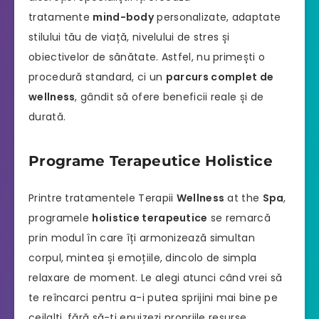
tratamente
mind-body
personalizate, adaptate
stilului tău de viață, nivelului de stres și
obiectivelor de sănătate. Astfel, nu primești o
procedură standard, ci un
parcurs complet de
wellness
, gândit să ofere beneficii reale și de
durată.
Programe Terapeutice Holistice
Printre tratamentele Terapii
Wellness
at the
Spa
,
programele
holistice terapeutice
se remarcă
prin modul în care îți armonizează simultan
corpul, mintea și emoțiile, dincolo de simpla
relaxare de moment. Le alegi atunci când vrei să
te reîncarci pentru a-i putea sprijini mai bine pe
ceilalți, fără să-ți epuizezi propriile resurse