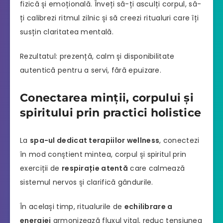
fizică și emoțională. Înveți să-ți asculți corpul, să-
ți calibrezi ritmul zilnic și să creezi ritualuri care îți
susțin claritatea mentală.
Rezultatul: prezență, calm și disponibilitate
autentică pentru a servi, fără epuizare.
Conectarea minții, corpului și
spiritului prin practici holistice
La
spa-ul dedicat terapiilor wellness
, conectezi
în mod conștient mintea, corpul și spiritul prin
exerciții de
respirație atentă
care calmează
sistemul nervos și clarifică gândurile.
În același timp, ritualurile de
echilibrare a
energiei
armonizează fluxul vital, reduc tensiunea