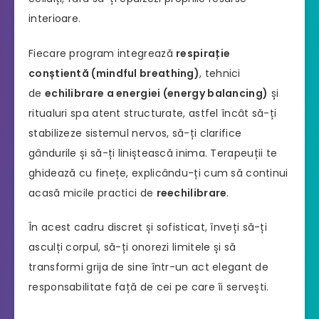
interioare.
Fiecare program integrează
respirație
conștientă (mindful breathing)
, tehnici
de
echilibrare a energiei (energy balancing)
și
ritualuri spa atent structurate, astfel încât să-ți
stabilizeze sistemul nervos, să-ți clarifice
gândurile și să-ți liniștească inima. Terapeuții te
ghidează cu finețe, explicându-ți cum să continui
acasă micile practici de
reechilibrare
.
În acest cadru discret și sofisticat, înveți să-ți
asculți corpul, să-ți onorezi limitele și să
transformi grija de sine într-un act elegant de
responsabilitate față de cei pe care îi servești.