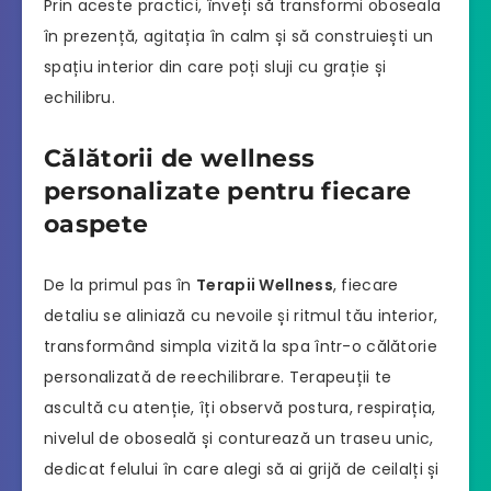
Prin aceste practici, înveți să transformi oboseala
în prezență, agitația în calm și să construiești un
spațiu interior din care poți sluji cu grație și
echilibru.
Călătorii de wellness
personalizate pentru fiecare
oaspete
De la primul pas în
Terapii Wellness
, fiecare
detaliu se aliniază cu nevoile și ritmul tău interior,
transformând simpla vizită la spa într-o călătorie
personalizată de reechilibrare. Terapeuții te
ascultă cu atenție, îți observă postura, respirația,
nivelul de oboseală și conturează un traseu unic,
dedicat felului în care alegi să ai grijă de ceilalți și