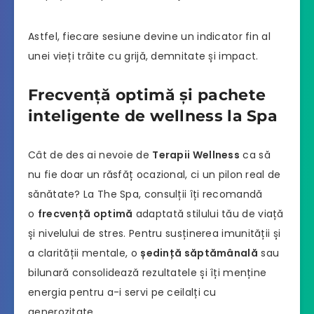
Astfel, fiecare sesiune devine un indicator fin al
unei vieți trăite cu grijă, demnitate și impact.
Frecvență optimă și pachete
inteligente de wellness la Spa
Cât de des ai nevoie de
Terapii Wellness
ca să
nu fie doar un răsfăț ocazional, ci un pilon real de
sănătate? La The Spa, consulții îți recomandă
o
frecvență optimă
adaptată stilului tău de viață
și nivelului de stres. Pentru susținerea imunității și
a clarității mentale, o
ședință săptămânală
sau
bilunară consolidează rezultatele și îți menține
energia pentru a-i servi pe ceilalți cu
generozitate.