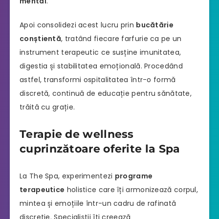
mental
.
Apoi consolidezi acest lucru prin
bucătărie
conștientă
, tratând fiecare farfurie ca pe un
instrument terapeutic ce susține imunitatea,
digestia și stabilitatea emoțională. Procedând
astfel, transformi ospitalitatea într-o formă
discretă, continuă de educație pentru sănătate,
trăită cu grație.
Terapie de wellness
cuprinzătoare oferite la Spa
La The Spa, experimentezi
programe
terapeutice
holistice care îți armonizează corpul,
mintea și emoțiile într-un cadru de rafinată
discreție. Specialiștii îți creează