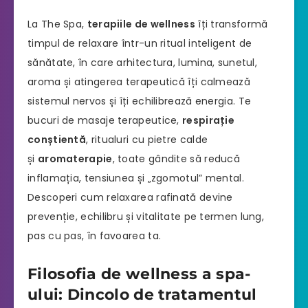
La The Spa,
terapiile de wellness
îți transformă
timpul de relaxare într-un ritual inteligent de
sănătate, în care arhitectura, lumina, sunetul,
aroma și atingerea terapeutică îți calmează
sistemul nervos și îți echilibrează energia. Te
bucuri de masaje terapeutice,
respirație
conștientă
, ritualuri cu pietre calde
și
aromaterapie
, toate gândite să reducă
inflamația, tensiunea și „zgomotul” mental.
Descoperi cum relaxarea rafinată devine
prevenție, echilibru și vitalitate pe termen lung,
pas cu pas, în favoarea ta.
Filosofia de wellness a spa-
ului: Dincolo de tratamentul