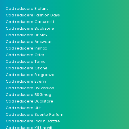
Cod reducere Elefant
Cod reducere Fashion Days
Cod reducere Carturesti
Cod reducere Bookzone
Cod reducere Dr Max
Cod reducere Answear
Cod reducere Inimax
Cod reducere Otter
Cod reducere Temu
Cod reducere Ozone
Cod reducere Fragranza
Cod reducere Everin
Cod reducere DyFashion
Cod reducere BSGmag
Cod reducere Dualstore
Cod reducere Ufit
Cod reducere Scento Parfum
Cod reducere Pick n Dazzle
Cod reducere Kit Unghii