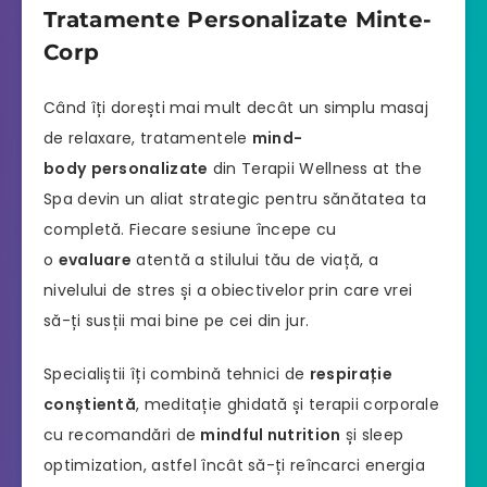
Tratamente Personalizate Minte-
Corp
Când îți dorești mai mult decât un simplu masaj
de relaxare, tratamentele
mind-
body
personalizate
din Terapii Wellness at the
Spa devin un aliat strategic pentru sănătatea ta
completă. Fiecare sesiune începe cu
o
evaluare
atentă a stilului tău de viață, a
nivelului de stres și a obiectivelor prin care vrei
să-ți susții mai bine pe cei din jur.
Specialiștii îți combină tehnici de
respirație
conștientă
, meditație ghidată și terapii corporale
cu recomandări de
mindful nutrition
și sleep
optimization, astfel încât să-ți reîncarci energia