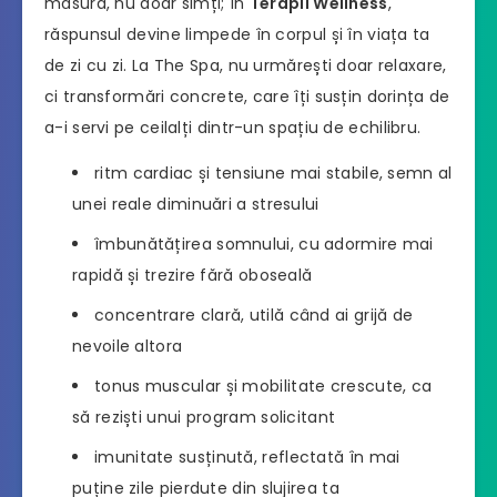
măsura, nu doar simți; în
Terapii Wellness
,
răspunsul devine limpede în corpul și în viața ta
de zi cu zi. La The Spa, nu urmărești doar relaxare,
ci transformări concrete, care îți susțin dorința de
a-i servi pe ceilalți dintr-un spațiu de echilibru.
ritm cardiac și tensiune mai stabile, semn al
unei reale diminuări a stresului
îmbunătățirea somnului, cu adormire mai
rapidă și trezire fără oboseală
concentrare clară, utilă când ai grijă de
nevoile altora
tonus muscular și mobilitate crescute, ca
să reziști unui program solicitant
imunitate susținută, reflectată în mai
puține zile pierdute din slujirea ta