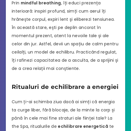
Prin
mindful breathing
, îți educi prezența
interioară: inspiri profund, simți cum aerul îți
hrănește corpul, expiri lent și eliberezi tensiunea.
În această stare, ești pe deplin ancorat în
momentul prezent, atent la nevoile tale și ale
celor din jur. Astfel, devii un spațiu de calm pentru
ceilalți, un model de echilibru. Practicând regulat,
îți rafinezi capacitatea de a asculta, de a sprijini și
de a crea relații mai conștiente.
Ritualuri de echilibrare a energiei
Cum ți-ai schimba ziua dacă ai simți că energia
ta curge liber, fără blocaje, de la minte la corp și
până în cele mai fine straturi ale ființei tale? La
the Spa, ritualurile de
echilibrare energetică
te