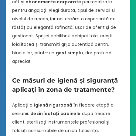
cât și
abonamente corporate
personalizate
pentru angajați. Alegi durata, tipul de servicii și
nivelul de acces, iar noi creăm o experiență de
răsfăț cu eleganță rafinată, ușor de oferit și de
gestionat. Sprijini echilibrul echipei tale, crești
loialitatea și transmiți grija autentică pentru
binele lor, printr-un
gest simplu
, dar profund
apreciat.
Ce măsuri de igienă și siguranță
aplicați în zona de tratamente?
Aplicați o
igienă riguroasă
în fiecare etapă a
sesiunii:
dezinfectați cabinele
după fiecare
client, sterilizați instrumentele profesional și
folosiți consumabile de unică folosință.