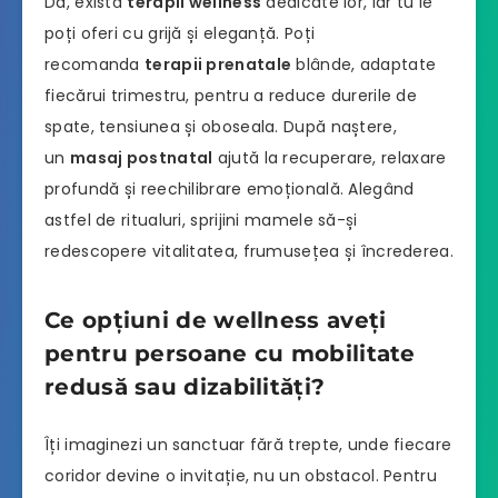
Da, există
terapii wellness
dedicate lor, iar tu le
poți oferi cu grijă și eleganță. Poți
recomanda
terapii prenatale
blânde, adaptate
fiecărui trimestru, pentru a reduce durerile de
spate, tensiunea și oboseala. După naștere,
un
masaj postnatal
ajută la recuperare, relaxare
profundă și reechilibrare emoțională. Alegând
astfel de ritualuri, sprijini mamele să-și
redescopere vitalitatea, frumusețea și încrederea.
Ce opțiuni de wellness aveți
pentru persoane cu mobilitate
redusă sau dizabilități?
Îți imaginezi un sanctuar fără trepte, unde fiecare
coridor devine o invitație, nu un obstacol. Pentru