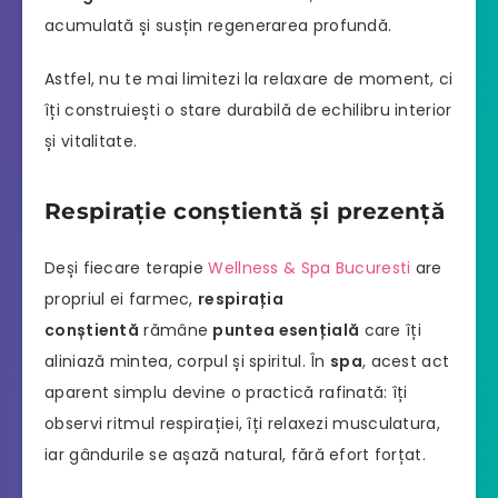
acumulată și susțin regenerarea profundă.
Astfel, nu te mai limitezi la relaxare de moment, ci
îți construiești o stare durabilă de echilibru interior
și vitalitate.
Respirație conștientă și prezență
Deși fiecare terapie
Wellness & Spa Bucuresti
are
propriul ei farmec,
respirația
conștientă
rămâne
puntea esențială
care îți
aliniază mintea, corpul și spiritul. În
spa
, acest act
aparent simplu devine o practică rafinată: îți
observi ritmul respirației, îți relaxezi musculatura,
iar gândurile se așază natural, fără efort forțat.