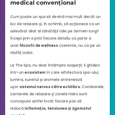
medical convențional
Cum poate un spa să devină mai mult decât un
loc de relaxare și, în schimb, să acționeze ca un
adevărat aliat al sănătății tale pe termen lung?
Începi prin a privi fiecare detaliu ca parte a
unei
filozofii de wellness
coerente, nu ca pe un
răsfăț izolat.
La The Spa, nu doar întâmpini oaspeții; îi ghidezi
într-un
ecosistem
în care arhitectura spa-ului,
lumina, sunetul și aromele antrenează
ușor
sistemul nervos către echilibru
. Coridoarele,
camerele de relaxare și zonele hidro sunt
concepute astfel încât fiecare pas să
reducă
inflamația, tensiunea și zgomotul