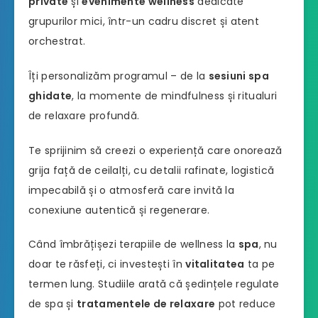
private
și
evenimente wellness
dedicate
grupurilor mici, într-un cadru discret și atent
orchestrat.
Îți personalizăm programul – de la
sesiuni spa
ghidate
, la momente de mindfulness și ritualuri
de relaxare profundă.
Te sprijinim să creezi o experiență care onorează
grija față de ceilalți, cu detalii rafinate, logistică
impecabilă și o atmosferă care invită la
conexiune autentică și regenerare.
Când îmbrățișezi terapiile de wellness la
spa
, nu
doar te răsfeți, ci investești în
vitalitatea
ta pe
termen lung. Studiile arată că ședințele regulate
de spa și
tratamentele de relaxare
pot reduce